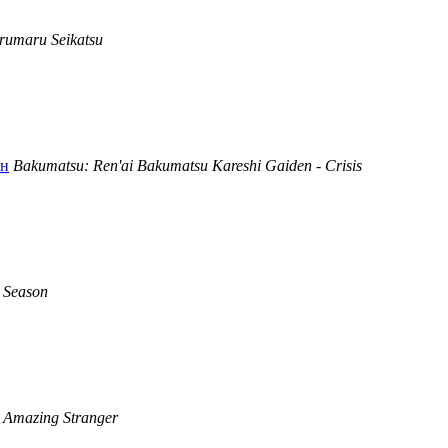
rumaru Seikatsu
он
Bakumatsu: Ren'ai Bakumatsu Kareshi Gaiden - Crisis
 Season
 Amazing Stranger