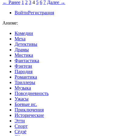
← Ранее
1
2
3
4
5
6
7
Далее →
Войти
Регистрация
Аниме:
Комедии
Меха
Детективы
Драмы
Мистика
Фантастика
Фэнтези
Пародия
Романтика
Триллеры
Музыка
Повседневность
Ужасы
Боевые ис.
Приключения
Исторические
Этти
Спорт
Сёдзё