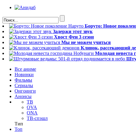
Боруто: Новое поколен
Задержи этот звук
Хвост Феи 3 сезон
Мы не можем учиться
Клинок, рассекающий д
Молодая невеста 
Шту
Все аниме
Новинки
Фильмы
Сериалы
Онгоинги
Анонсы
ТВ
OVA
ONA
ТВ-спэшл
Тип
Топ