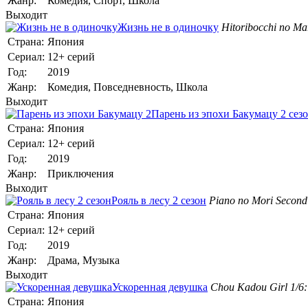
Жанр:
Комедия, Спорт, Школа
Выходит
Жизнь не в одиночку
Hitoribocchi no Ma
Страна:
Япония
Сериал:
12+ серий
Год:
2019
Жанр:
Комедия, Повседневность, Школа
Выходит
Парень из эпохи Бакумацу 2 сез
Страна:
Япония
Сериал:
12+ серий
Год:
2019
Жанр:
Приключения
Выходит
Рояль в лесу 2 сезон
Piano no Mori Second
Страна:
Япония
Сериал:
12+ серий
Год:
2019
Жанр:
Драма, Музыка
Выходит
Ускоренная девушка
Chou Kadou Girl 1/6:
Страна:
Япония