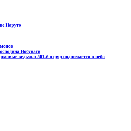
ие Наруто
емонов
господина Нобунаги
рмовые ведьмы: 501-й отряд поднимается в небо