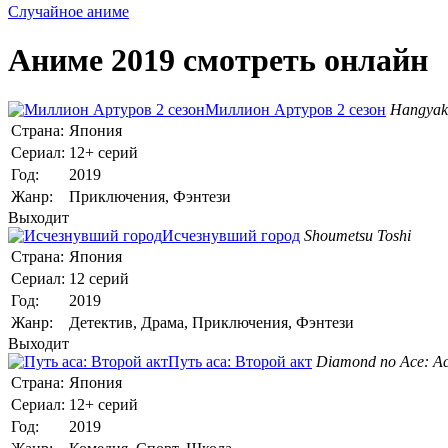
Случайное аниме
Аниме 2019 смотреть онлайн
Миллион Артуров 2 сезон
Hangyaku
Страна:
Япония
Сериал:
12+ серий
Год:
2019
Жанр:
Приключения, Фэнтези
Выходит
Исчезнувший город
Shoumetsu Toshi
Страна:
Япония
Сериал:
12 серий
Год:
2019
Жанр:
Детектив, Драма, Приключения, Фэнтези
Выходит
Путь аса: Второй акт
Diamond no Ace: Act
Страна:
Япония
Сериал:
12+ серий
Год:
2019