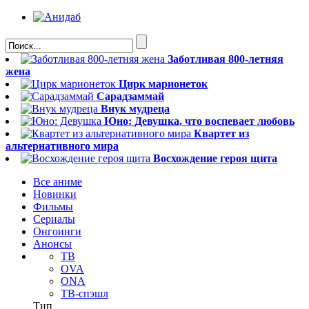
Заботливая 800-летняя
жена
Цирк марионеток
Сарадзаммай
Внук мудреца
Юно: Девушка, что воспевает любовь
Квартет из
альтернативного мира
Восхождение героя щита
Все аниме
Новинки
Фильмы
Сериалы
Онгоинги
Анонсы
ТВ
OVA
ONA
ТВ-спэшл
Тип