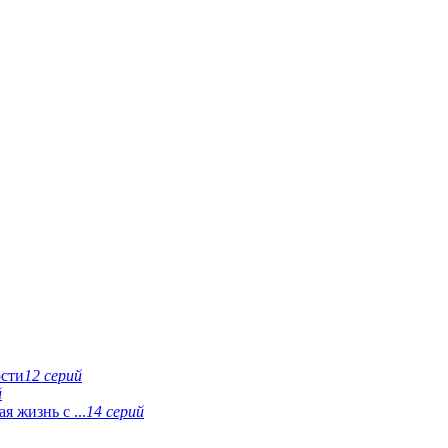
ости
12 серий
й
 жизнь с ...
14 серий