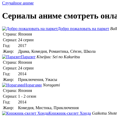
Случайное аниме
Сериалы аниме смотреть онл
Добро пожаловать на паркет
Bal
Страна:
Япония
Сериал:
24 серии
Год:
2017
Жанр:
Драма, Комедия, Романтика, Сёнэн, Школа
Паразит
Kiseijuu: Sei no Kakuritsu
Страна:
Япония
Сериал:
24 серии
Год:
2014
Жанр:
Приключения, Ужасы
Норагами
Noragami
Страна:
Япония
Сериал:
1 - 2 сезон
Год:
2014
Жанр:
Комедия, Мистика, Приключения
Книжник-скелет Хонда
Gaikotsu Shot