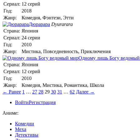
Сериал:
12 серий
Год:
2018
Жанр:
Комедия, Фэнтези, Этти
Дюрарара
Dyurarara
Страна:
Япония
Сериал:
24 серии
Год:
2010
Жанр:
Мистика, Повседневность, Приключения
Одному лишь Богу ведомый
Страна:
Япония
Сериал:
12 серий
Год:
2010
Жанр:
Комедия, Мистика, Романтика, Школа
← Ранее
1
…
27
28
29
30
31
…
62
Далее →
Войти
Регистрация
Аниме:
Комедии
Меха
Детективы