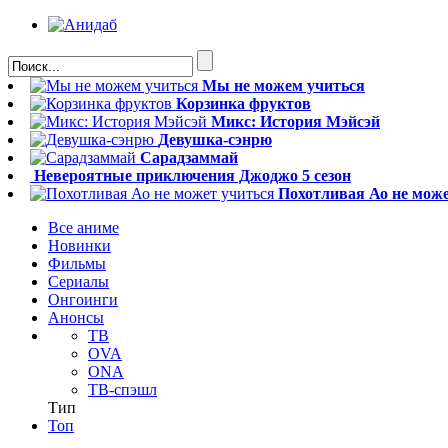
Мы не можем учиться
Корзинка фруктов
Микс: История Мэйсэй
Девушка-сэнрю
Сарадзаммай
Невероятные приключения Джоджо 5 сезон
Похотливая Ао не може
Все аниме
Новинки
Фильмы
Сериалы
Онгоинги
Анонсы
ТВ
OVA
ONA
ТВ-спэшл
Тип
Топ