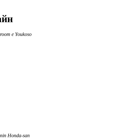
айн
lroom e Youkoso
enin Honda-san