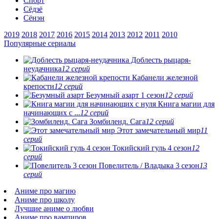
Спорт
Сёдзё
Сёнэн
2019
2018
2017
2016
2015
2014
2013
2012
2011
2010
Популярные сериалы
Доблесть рыцаря-
неудачника
12 серий
Кабанели железной
крепости
12 серий
Безумный азарт 1 сезон
12 серий
Книга магии для
начинающих с ...
12 серий
Зомбиленд. Сага
12 серий
Этот замечательный мир
11
серий
Токийский гуль 4 сезон
12
серий
Повелитель / Владыка 3 сезон
13
серий
Аниме про магию
Аниме про школу
Лучшие аниме о любви
Аниме про вампиров