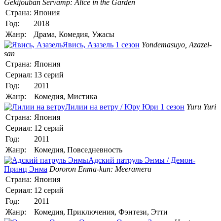
Gekijouban Servamp: Alice in the Garden
Страна:
Япония
Год:
2018
Жанр:
Драма, Комедия, Ужасы
Явись, Азазель 1 сезон
Yondemasuyo, Azazel-
san
Страна:
Япония
Сериал:
13 серий
Год:
2011
Жанр:
Комедия, Мистика
Лилии на ветру / Юру Юри 1 сезон
Yuru Yuri
Страна:
Япония
Сериал:
12 серий
Год:
2011
Жанр:
Комедия, Повседневность
Адский патруль Энмы / Демон-
Принц Энма
Dororon Enma-kun: Meeramera
Страна:
Япония
Сериал:
12 серий
Год:
2011
Жанр:
Комедия, Приключения, Фэнтези, Этти