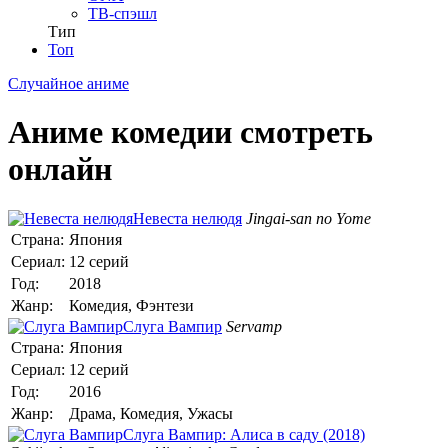
ТВ-спэшл
Тип
Топ
Случайное аниме
Аниме комедии смотреть
онлайн
Невеста нелюдя
Jingai-san no Yome
Страна:
Япония
Сериал:
12 серий
Год:
2018
Жанр:
Комедия, Фэнтези
Слуга Вампир
Servamp
Страна:
Япония
Сериал:
12 серий
Год:
2016
Жанр:
Драма, Комедия, Ужасы
Слуга Вампир: Алиса в саду (2018)