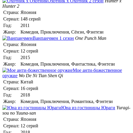
Охотник х Охотник 2 сезон
Hunter x
Hunter 2
Страна:
Япония
Сериал:
148 серий
Год:
2011
Жанр:
Комедия, Приключения, Сёнэн, Фэнтези
Ванпанчмен 1 сезон
One Punch Man
Страна:
Япония
Сериал:
12 серий
Год:
2015
Жанр:
Комедия, Приключения, Фантастика, Фэнтези
Мое анти-божественное
оружие
Wo De Ni Tian Shen Qi
Страна:
Китай
Сериал:
16 серий
Год:
2018
Жанр:
Комедия, Приключения, Романтика, Фэнтези
Юна из гостиницы Юраги
Yuragi-
sou no Yuuna-san
Страна:
Япония
Сериал:
12 серий
Год:
2018