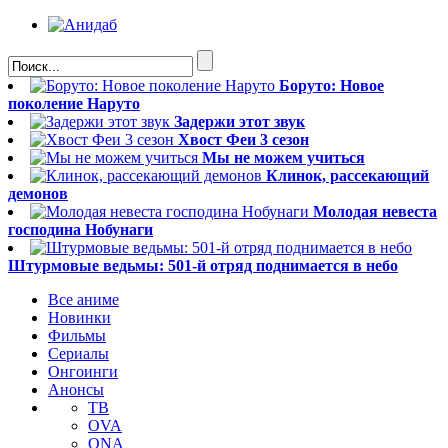
Боруто: Новое
поколение Наруто
Задержи этот звук
Хвост Феи 3 сезон
Мы не можем учиться
Клинок, рассекающий
демонов
Молодая невеста
господина Нобунаги
Штурмовые ведьмы: 501-й отряд поднимается в небо
Все аниме
Новинки
Фильмы
Сериалы
Онгоинги
Анонсы
ТВ
OVA
ONA