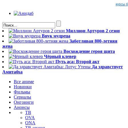
курсы 
Миллион Артуров 2 сезон
Внук мудреца
Заботливая 800-летняя
жена
Восхождение героя щита
Чёрный клевер
Путь аса: Второй акт
Да здравствует
Амитабха
Все аниме
Новинки
Фильмы
Сериалы
Онгоинги
Анонсы
ТВ
OVA
ONA
ТВ-спэшл