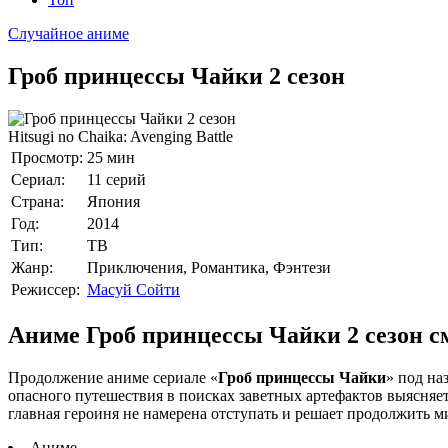
Случайное аниме
Гроб принцессы Чайки 2 сезон
Hitsugi no Chaika: Avenging Battle
Просмотр:
25 мин
Сериал:
11 серий
Страна:
Япония
Год:
2014
Тип:
ТВ
Жанр:
Приключения, Романтика, Фэнтези
Режиссер:
Масуй Сойти
Аниме Гроб принцессы Чайки 2 сезон с
Продолжение аниме сериале «
Гроб принцессы Чайки
» под на
опасного путешествия в поисках заветных артефактов выясняетс
главная героиня не намерена отступать и решает продолжить ми
Аниме