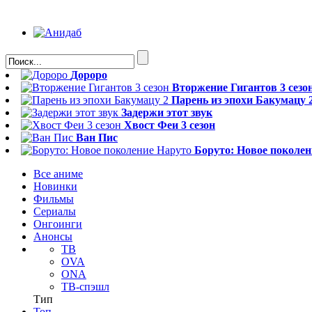
Дороро
Вторжение Гигантов 3 сезо
Парень из эпохи Бакумацу 2
Задержи этот звук
Хвост Феи 3 сезон
Ван Пис
Боруто: Новое поколен
Все аниме
Новинки
Фильмы
Сериалы
Онгоинги
Анонсы
ТВ
OVA
ONA
ТВ-спэшл
Тип
Топ