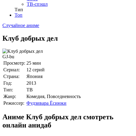
ТВ-спэшл
Тип
Топ
Случайное аниме
Клуб добрых дел
GJ-bu
Просмотр:
25 мин
Сериал:
12 серий
Страна:
Япония
Год:
2013
Тип:
ТВ
Жанр:
Комедия, Повседневность
Режиссер:
Фудзивара Ёсиюки
Аниме Клуб добрых дел смотреть
онлайн анидаб