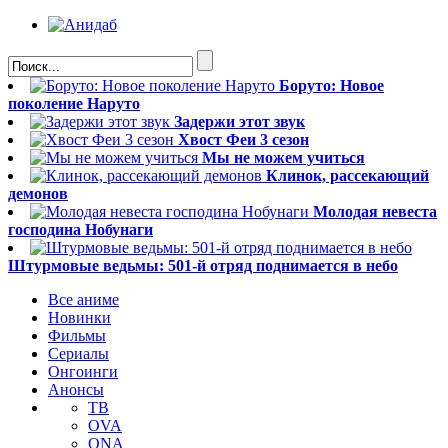
Боруто: Новое
поколение Наруто
Задержи этот звук
Хвост Феи 3 сезон
Мы не можем учиться
Клинок, рассекающий
демонов
Молодая невеста
господина Нобунаги
Штурмовые ведьмы: 501-й отряд поднимается в небо
Все аниме
Новинки
Фильмы
Сериалы
Онгоинги
Анонсы
ТВ
OVA
ONA