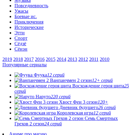
Музыка
Повседневность
Ужасы
Боевые ис.
Приключения
Исторические
Этти
Спорт
Сёдзё
Сёнэн
2019
2018
2017
2016
2015
2014
2013
2012
2011
2010
Популярные сериалы
Фуука
12 серий
Ванпанчмен 2 сезон
12+ серий
Восхождение героя щита
25
серий
Наруто
220 серий
Хвост Феи 3 сезон
120+
Дневник будущего
26 серий
Королевская игра
12 серий
Семь Смертных
Грехов 2 сезон
24 серий
Аниме про магию