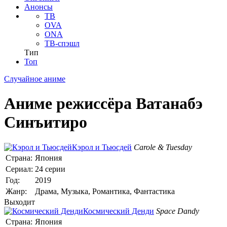
Анонсы
ТВ
OVA
ONA
ТВ-спэшл
Тип
Топ
Случайное аниме
Аниме режиссёра Ватанабэ
Синъитиро
Кэрол и Тьюсдей
Carole & Tuesday
Страна:
Япония
Сериал:
24 серии
Год:
2019
Жанр:
Драма, Музыка, Романтика, Фантастика
Выходит
Космический Денди
Space Dandy
Страна:
Япония