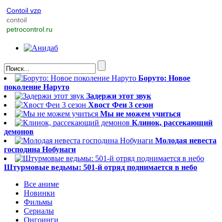
Contoil vzp
contoil
petrocontrol.ru
Боруто: Новое
поколение Наруто
Задержи этот звук
Хвост Феи 3 сезон
Мы не можем учиться
Клинок, рассекающий
демонов
Молодая невеста
господина Нобунаги
Штурмовые ведьмы: 501-й отряд поднимается в небо
Все аниме
Новинки
Фильмы
Сериалы
Онгоинги