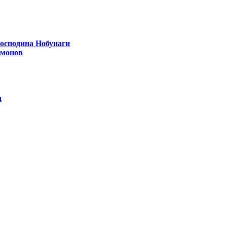
господина Нобунаги
емонов
а