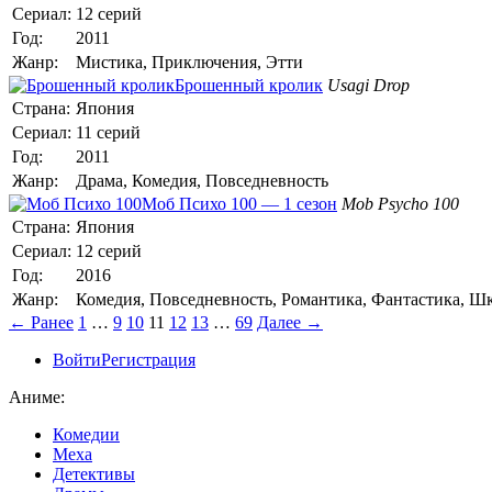
Сериал:
12 серий
Год:
2011
Жанр:
Мистика, Приключения, Этти
Брошенный кролик
Usagi Drop
Страна:
Япония
Сериал:
11 серий
Год:
2011
Жанр:
Драма, Комедия, Повседневность
Моб Психо 100 — 1 сезон
Mob Psycho 100
Страна:
Япония
Сериал:
12 серий
Год:
2016
Жанр:
Комедия, Повседневность, Романтика, Фантастика, Ш
← Ранее
1
…
9
10
11
12
13
…
69
Далее →
Войти
Регистрация
Аниме:
Комедии
Меха
Детективы