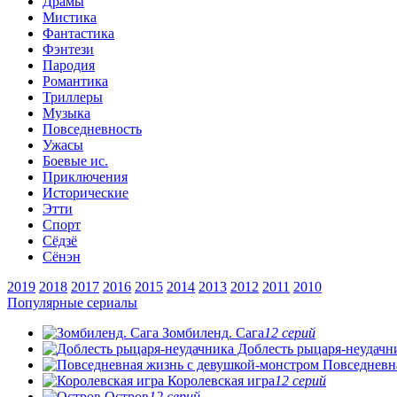
Драмы
Мистика
Фантастика
Фэнтези
Пародия
Романтика
Триллеры
Музыка
Повседневность
Ужасы
Боевые ис.
Приключения
Исторические
Этти
Спорт
Сёдзё
Сёнэн
2019
2018
2017
2016
2015
2014
2013
2012
2011
2010
Популярные сериалы
Зомбиленд. Сага
12 серий
Доблесть рыцаря-неудачн
Повседневная
Королевская игра
12 серий
Остров
12 серий