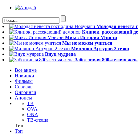
Молодая невеста 
Клинок, рассекающий д
Микс: История Мэйсэй
Мы не можем учиться
Миллион Артуров 2 сезон
Внук мудреца
Заботливая 800-летняя жен
Все аниме
Новинки
Фильмы
Сериалы
Онгоинги
Анонсы
ТВ
OVA
ONA
ТВ-спэшл
Тип
Топ