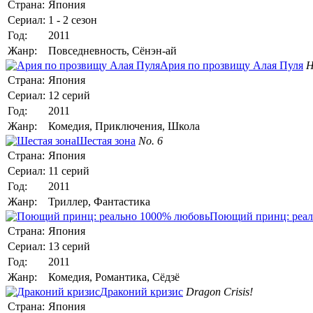
Страна:
Япония
Сериал:
1 - 2 сезон
Год:
2011
Жанр:
Повседневность, Сёнэн-ай
Ария по прозвищу Алая Пуля
H
Страна:
Япония
Сериал:
12 серий
Год:
2011
Жанр:
Комедия, Приключения, Школа
Шестая зона
No. 6
Страна:
Япония
Сериал:
11 серий
Год:
2011
Жанр:
Триллер, Фантастика
Поющий принц: реал
Страна:
Япония
Сериал:
13 серий
Год:
2011
Жанр:
Комедия, Романтика, Сёдзё
Драконий кризис
Dragon Crisis!
Страна:
Япония