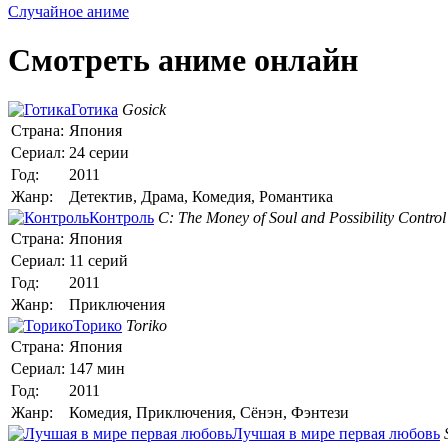
Случайное аниме
Смотреть аниме онлайн
Готика
Gosick
Страна:
Япония
Сериал:
24 серии
Год:
2011
Жанр:
Детектив, Драма, Комедия, Романтика
Контроль
C: The Money of Soul and Possibility Control
Страна:
Япония
Сериал:
11 серий
Год:
2011
Жанр:
Приключения
Торико
Toriko
Страна:
Япония
Сериал:
147 мин
Год:
2011
Жанр:
Комедия, Приключения, Сёнэн, Фэнтези
Лучшая в мире первая любовь