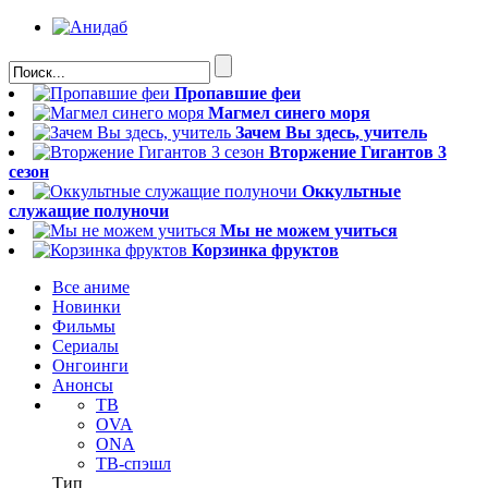
Пропавшие феи
Магмел синего моря
Зачем Вы здесь, учитель
Вторжение Гигантов 3
сезон
Оккультные
служащие полуночи
Мы не можем учиться
Корзинка фруктов
Все аниме
Новинки
Фильмы
Сериалы
Онгоинги
Анонсы
ТВ
OVA
ONA
ТВ-спэшл
Тип