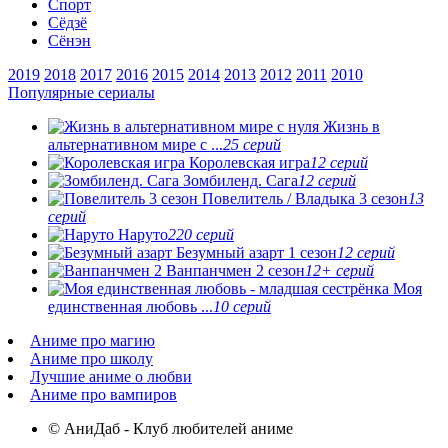
Спорт
Сёдзё
Сёнэн
2019
2018
2017
2016
2015
2014
2013
2012
2011
2010
Популярные сериалы
Жизнь в
альтернативном мире с ...
25 серий
Королевская игра
12 серий
Зомбиленд. Сага
12 серий
Повелитель / Владыка 3 сезон
13
серий
Наруто
220 серий
Безумный азарт 1 сезон
12 серий
Ванпанчмен 2 сезон
12+ серий
Моя
единственная любовь ...
10 серий
Аниме про магию
Аниме про школу
Лучшие аниме о любви
Аниме про вампиров
© АниДаб - Клуб любителей аниме