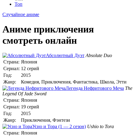
Топ
Случайное аниме
Аниме приключения
смотреть онлайн
Абсолютный Дуэт
Absolute Duo
Страна:
Япония
Сериал:
12 серий
Год:
2015
Жанр:
Комедия, Приключения, Фантастика, Школа, Этти
Легенда Нефритового Меча
The
Legend Of Jade Sword
Страна:
Япония
Сериал:
19 серий
Год:
2015
Жанр:
Приключения, Фэнтези
Усио и Тора (1 — 2 сезон)
Ushio to Tora
Страна:
Япония