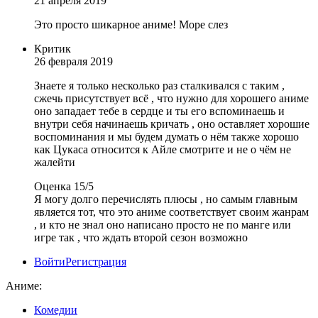
21 апреля 2019
Это просто шикарное аниме! Море слез
Критик
26 февраля 2019
Знаете я только несколько раз сталкивался с таким ,
сжечь присутствует всё , что нужно для хорошего аниме
оно западает тебе в сердце и ты его вспоминаешь и
внутри себя начинаешь кричать , оно оставляет хорошие
воспоминания и мы будем думать о нём также хорошо
как Цукаса относится к Айле смотрите и не о чём не
жалейти
Оценка 15/5
Я могу долго перечислять плюсы , но самым главным
является тот, что это аниме соответствует своим жанрам
, и кто не знал оно написано просто не по манге или
игре так , что ждать второй сезон возможно
Войти
Регистрация
Аниме:
Комедии