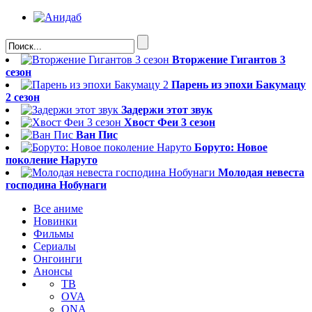
Вторжение Гигантов 3
сезон
Парень из эпохи Бакумацу
2 сезон
Задержи этот звук
Хвост Феи 3 сезон
Ван Пис
Боруто: Новое
поколение Наруто
Молодая невеста
господина Нобунаги
Все аниме
Новинки
Фильмы
Сериалы
Онгоинги
Анонсы
ТВ
OVA
ONA