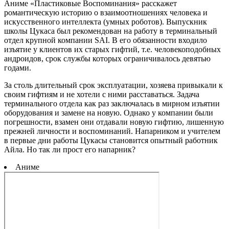
Аниме «Пластиковые Воспоминания» расскажет
романтическую историю о взаимоотношениях человека и
искусственного интеллекта (умных роботов). Выпускник
школы Цукаса был рекомендован на работу в терминальный
отдел крупной компании SAI. В его обязанности входило
изъятие у клиентов их старых гифтий, т.е. человекоподобных
андроидов, срок службы которых ограничивалось девятью
годами.
За столь длительный срок эксплуатации, хозяева привыкали к
своим гифтиям и не хотели с ними расставаться. Задача
терминального отдела как раз заключалась в мирном изъятии
оборудования и замене на новую. Однако у компании были
погрешности, взамен они отдавали новую гифтию, лишенную
прежней личности и воспоминаний. Напарником и учителем
в первые дни работы Цукасы становится опытный работник
Айла. Но так ли прост его напарник?
Аниме