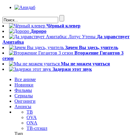
Чёрный клевер
Дороро
Да здравствует
Амитабха
Зачем Вы здесь, учитель
Вторжение Гигантов 3
сезон
Мы не можем учиться
Задержи этот звук
Все аниме
Новинки
Фильмы
Сериалы
Онгоинги
Анонсы
ТВ
OVA
ONA
ТВ-спэшл
Тип