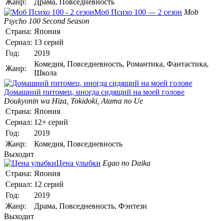
Жанр:
Драма, Повседневность
Моб Психо 100 — 2 сезон
Mob
Psycho 100 Second Season
Страна:
Япония
Сериал:
13 серий
Год:
2019
Комедия, Повседневность, Романтика, Фантастика,
Жанр:
Школа
Домашний питомец, иногда сидящий на моей голове
Doukyonin wa Hiza, Tokidoki, Atama no Ue
Страна:
Япония
Сериал:
12+ серий
Год:
2019
Жанр:
Комедия, Повседневность
Выходит
Цена улыбки
Egao no Daika
Страна:
Япония
Сериал:
12 серий
Год:
2019
Жанр:
Драма, Повседневность, Фэнтези
Выходит