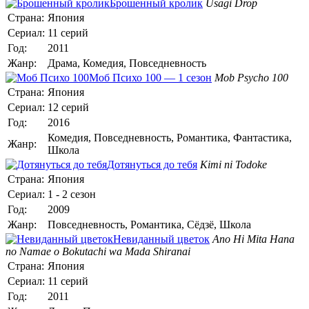
Брошенный кролик
Usagi Drop
Страна:
Япония
Сериал:
11 серий
Год:
2011
Жанр:
Драма, Комедия, Повседневность
Моб Психо 100 — 1 сезон
Mob Psycho 100
Страна:
Япония
Сериал:
12 серий
Год:
2016
Комедия, Повседневность, Романтика, Фантастика,
Жанр:
Школа
Дотянуться до тебя
Kimi ni Todoke
Страна:
Япония
Сериал:
1 - 2 сезон
Год:
2009
Жанр:
Повседневность, Романтика, Сёдзё, Школа
Невиданный цветок
Ano Hi Mita Hana
no Namae o Bokutachi wa Mada Shiranai
Страна:
Япония
Сериал:
11 серий
Год:
2011