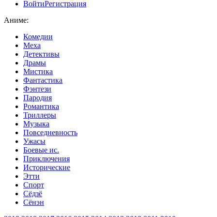
Войти
Регистрация
Аниме:
Комедии
Меха
Детективы
Драмы
Мистика
Фантастика
Фэнтези
Пародия
Романтика
Триллеры
Музыка
Повседневность
Ужасы
Боевые ис.
Приключения
Исторические
Этти
Спорт
Сёдзё
Сёнэн