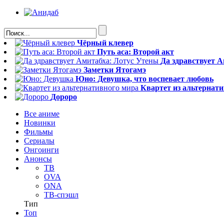
Чёрный клевер
Путь аса: Второй акт
Да здравствует 
Заметки Ятогамэ
Юно: Девушка, что воспевает любовь
Квартет из альтернат
Дороро
Все аниме
Новинки
Фильмы
Сериалы
Онгоинги
Анонсы
ТВ
OVA
ONA
ТВ-спэшл
Тип
Топ