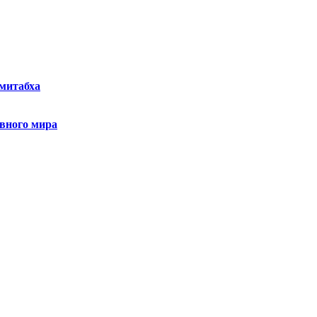
Амитабха
ивного мира