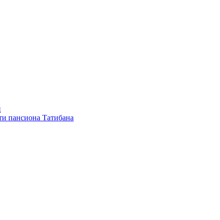
и
ти пансиона Татибана