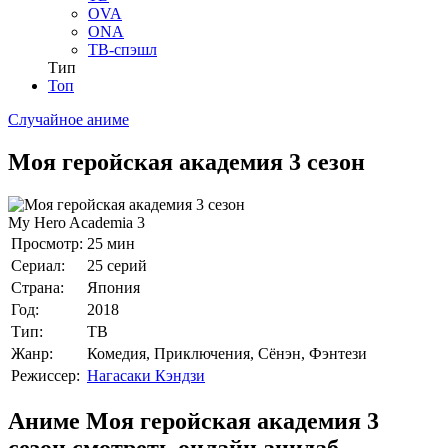
OVA
ONA
ТВ-спэшл
Тип
Топ
Случайное аниме
Моя геройская академия 3 сезон
My Hero Academia 3
Просмотр:
25 мин
Сериал:
25 серий
Страна:
Япония
Год:
2018
Тип:
ТВ
Жанр:
Комедия, Приключения, Сёнэн, Фэнтези
Режиссер:
Нагасаки Кэндзи
Аниме Моя геройская академия 3
сезон смотреть онлайн анидаб