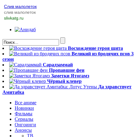
Слив малолеток
слив малолеток
slivkatg.ru
Восхождение героя щита
Великий из бродячих псов 3
сезон
Сарадзаммай
Пропавшие феи
Заметки Ятогамэ
Чёрный клевер
Да здравствует
Амитабха
Все аниме
Новинки
Фильмы
Сериалы
Онгоинги
Анонсы
ТВ