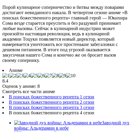
Порой кулинарное соперничество и битвы между поварами
достигают невиданного накала. В четвертом сезоне аниме «В
поисках божественного рецепта» главный герой — Юкихира
Сома везде старается преуспеть и без раздумий принимает
любые вызовы. Сейчас в кулинарной индустрии может
произойти настоящая революция, ведь в кулинарной
академии Тоцуки появляется новый директор, который
намеревается уничтожить все простенькие забегаловки с
дешевом питанием. В итоге под угрозой оказывается
закусочная нашего Сома и конечно же он бросает вызов
своему сопернику.
Аниме
8.4
Оценок у аниме:
8
Смотреть все части аниме
В поисках божественного рецепта 1 сезон
В поисках божественного рецепта 2 сезон
В поисках божественного рецепта 3 сезон
В поисках божественного рецепта 4 сезон
Заводной дух
войны: Альдерамин в небе