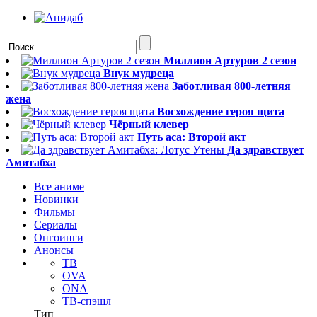
Миллион Артуров 2 сезон
Внук мудреца
Заботливая 800-летняя
жена
Восхождение героя щита
Чёрный клевер
Путь аса: Второй акт
Да здравствует
Амитабха
Все аниме
Новинки
Фильмы
Сериалы
Онгоинги
Анонсы
ТВ
OVA
ONA
ТВ-спэшл
Тип