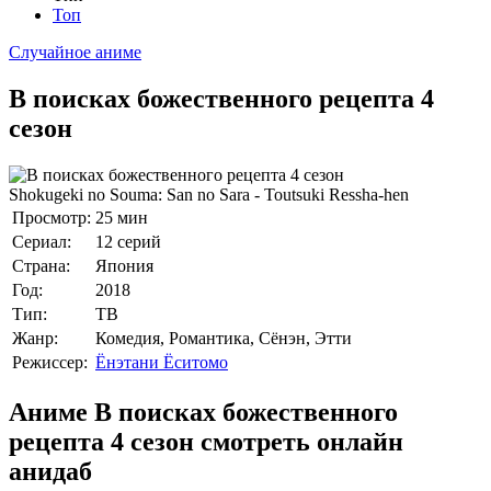
Топ
Случайное аниме
В поисках божественного рецепта 4
сезон
Shokugeki no Souma: San no Sara - Toutsuki Ressha-hen
Просмотр:
25 мин
Сериал:
12 серий
Страна:
Япония
Год:
2018
Тип:
ТВ
Жанр:
Комедия, Романтика, Сёнэн, Этти
Режиссер:
Ёнэтани Ёситомо
Аниме В поисках божественного
рецепта 4 сезон смотреть онлайн
анидаб