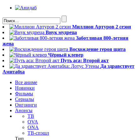
Миллион Артуров 2 сезон
Внук мудреца
Заботливая 800-летняя
жена
Восхождение героя щита
Чёрный клевер
Путь аса: Второй акт
Да здравствует
Амитабха
Все аниме
Новинки
Фильмы
Сериалы
Онгоинги
Анонсы
ТВ
OVA
ONA
ТВ-спэшл
Тип