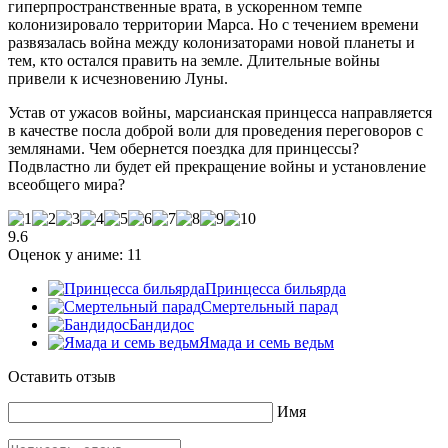
гиперпространственные врата, в ускоренном темпе
колонизировало территории Марса. Но с течением времени
развязалась война между колонизаторами новой планеты и
тем, кто остался править на земле. Длительные войны
привели к исчезновению Луны.
Устав от ужасов войны, марсианская принцесса направляется
в качестве посла доброй воли для проведения переговоров с
землянами. Чем обернется поездка для принцессы?
Подвластно ли будет ей прекращение войны и установление
всеобщего мира?
9.6
Оценок у аниме:
11
Принцесса бильярда
Смертельный парад
Бандидос
Ямада и семь ведьм
Оставить отзыв
Имя