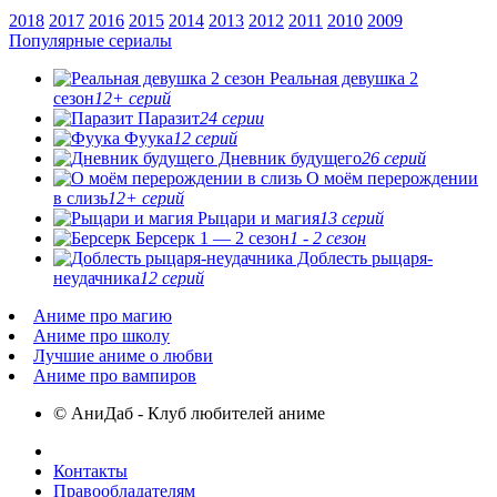
2018
2017
2016
2015
2014
2013
2012
2011
2010
2009
Популярные сериалы
Реальная девушка 2
сезон
12+ серий
Паразит
24 серии
Фуука
12 серий
Дневник будущего
26 серий
О моём перерождении
в слизь
12+ серий
Рыцари и магия
13 серий
Берсерк 1 — 2 сезон
1 - 2 сезон
Доблесть рыцаря-
неудачника
12 серий
Аниме про магию
Аниме про школу
Лучшие аниме о любви
Аниме про вампиров
© АниДаб - Клуб любителей аниме
Контакты
Правообладателям