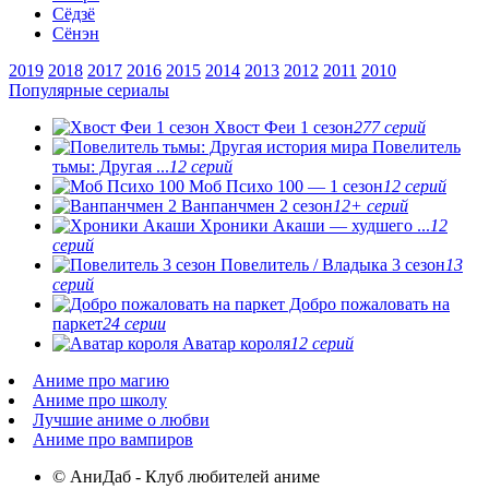
Сёдзё
Сёнэн
2019
2018
2017
2016
2015
2014
2013
2012
2011
2010
Популярные сериалы
Хвост Феи 1 сезон
277 серий
Повелитель
тьмы: Другая ...
12 серий
Моб Психо 100 — 1 сезон
12 серий
Ванпанчмен 2 сезон
12+ серий
Хроники Акаши — худшего ...
12
серий
Повелитель / Владыка 3 сезон
13
серий
Добро пожаловать на
паркет
24 серии
Аватар короля
12 серий
Аниме про магию
Аниме про школу
Лучшие аниме о любви
Аниме про вампиров
© АниДаб - Клуб любителей аниме