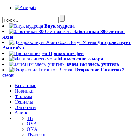
Внук мудреца
Заботливая 800-летняя
жена
Да здравствует
Амитабха
Пропавшие феи
Магмел синего моря
Зачем Вы здесь, учитель
Вторжение Гигантов 3
сезон
Все аниме
Новинки
Фильмы
Сериалы
Онгоинги
Анонсы
ТВ
OVA
ONA
ТВ-спэшл