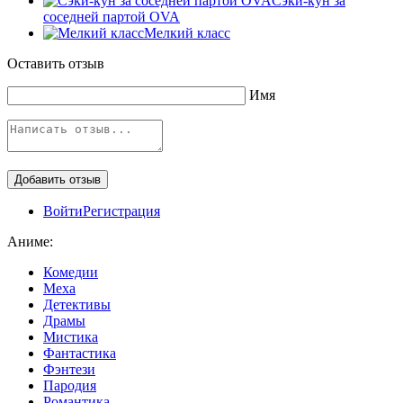
Сэки-кун за
соседней партой OVA
Мелкий класс
Оставить отзыв
Имя
Войти
Регистрация
Аниме:
Комедии
Меха
Детективы
Драмы
Мистика
Фантастика
Фэнтези
Пародия
Романтика