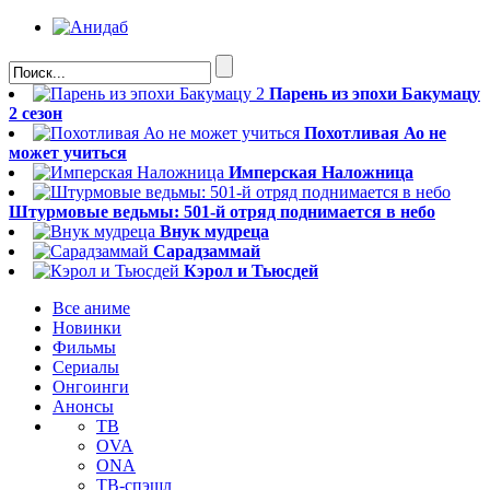
Парень из эпохи Бакумацу
2 сезон
Похотливая Ао не
может учиться
Имперская Наложница
Штурмовые ведьмы: 501-й отряд поднимается в небо
Внук мудреца
Сарадзаммай
Кэрол и Тьюсдей
Все аниме
Новинки
Фильмы
Сериалы
Онгоинги
Анонсы
ТВ
OVA
ONA
ТВ-спэшл