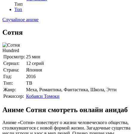
Тип
Топ
Случайное аниме
Сотня
Hundred
Просмотр:
25 мин
Сериал:
12 серий
Страна:
Япония
Год:
2016
Тип:
ТВ
Жанр:
Меха, Романтика, Фантастика, Школа, Этти
Режиссер:
Кобаяси Томоки
Аниме Сотня смотреть онлайн анидаб
Аниме «Сотня» повествует о жизни человеческого общества,
столкнувшегося с новой формой жизни. Загадочные существа
несли угрозу и хаос в мир людей. Однако лучшие умы