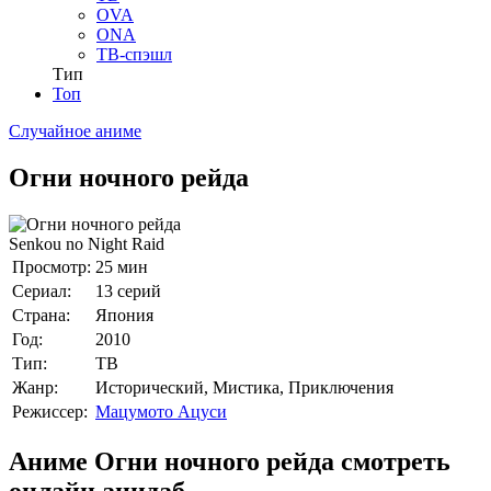
OVA
ONA
ТВ-спэшл
Тип
Топ
Случайное аниме
Огни ночного рейда
Senkou no Night Raid
Просмотр:
25 мин
Сериал:
13 серий
Страна:
Япония
Год:
2010
Тип:
ТВ
Жанр:
Исторический, Мистика, Приключения
Режиссер:
Мацумото Ацуси
Аниме Огни ночного рейда смотреть
онлайн анидаб