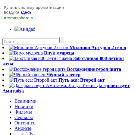
Купить систему ароматизации
воздуха
здесь
aromasphere.ru
Миллион Артуров 2 сезон
Внук мудреца
Заботливая 800-летняя
жена
Восхождение героя щита
Чёрный клевер
Путь аса: Второй акт
Да здравствует
Амитабха
Все аниме
Новинки
Фильмы
Сериалы
Онгоинги
Анонсы
ТВ