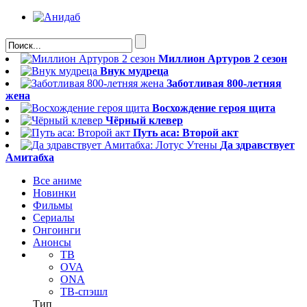
Миллион Артуров 2 сезон
Внук мудреца
Заботливая 800-летняя
жена
Восхождение героя щита
Чёрный клевер
Путь аса: Второй акт
Да здравствует
Амитабха
Все аниме
Новинки
Фильмы
Сериалы
Онгоинги
Анонсы
ТВ
OVA
ONA
ТВ-спэшл
Тип