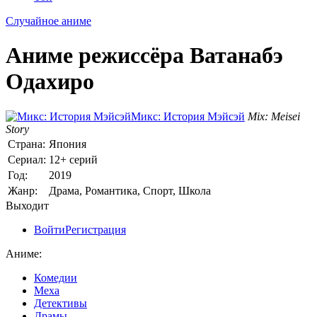
Случайное аниме
Аниме режиссёра Ватанабэ
Одахиро
Микс: История Мэйсэй
Mix: Meisei
Story
Страна:
Япония
Сериал:
12+ серий
Год:
2019
Жанр:
Драма, Романтика, Спорт, Школа
Выходит
Войти
Регистрация
Аниме:
Комедии
Меха
Детективы
Драмы