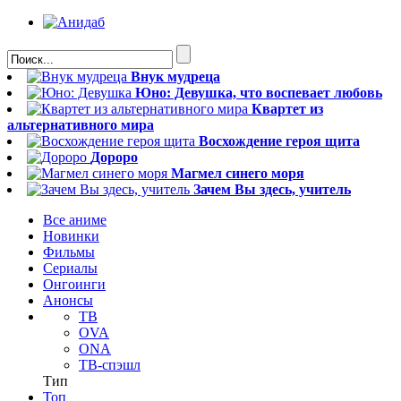
Внук мудреца
Юно: Девушка, что воспевает любовь
Квартет из
альтернативного мира
Восхождение героя щита
Дороро
Магмел синего моря
Зачем Вы здесь, учитель
Все аниме
Новинки
Фильмы
Сериалы
Онгоинги
Анонсы
ТВ
OVA
ONA
ТВ-спэшл
Тип
Топ