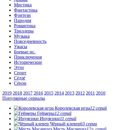
Мистика
Фантастика
Фэнтези
Пародия
Романтика
Триллеры
Музыка
Повседневность
Ужасы
Боевые ис.
Приключения
Исторические
Этти
Спорт
Сёдзё
Сёнэн
2019
2018
2017
2016
2015
2014
2013
2012
2011
2010
Популярные сериалы
Королевская игра
12 серий
Геймеры
12 серий
Инуясики
11 серий
Чёрный клевер
63 серии
Месть Масамунэ
12+ серий