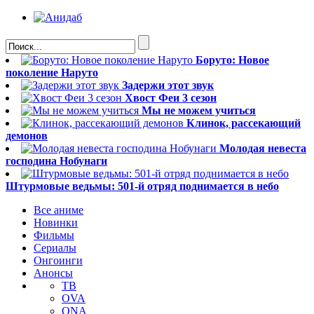
Боруто: Новое
поколение Наруто
Задержи этот звук
Хвост Феи 3 сезон
Мы не можем учиться
Клинок, рассекающий
демонов
Молодая невеста
господина Нобунаги
Штурмовые ведьмы: 501-й отряд поднимается в небо
Все аниме
Новинки
Фильмы
Сериалы
Онгоинги
Анонсы
ТВ
OVA
ONA