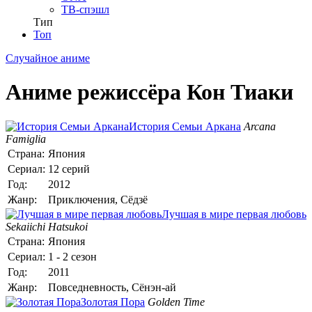
ТВ-спэшл
Тип
Топ
Случайное аниме
Аниме режиссёра Кон Тиаки
История Семьи Аркана
Arcana
Famiglia
Страна:
Япония
Сериал:
12 серий
Год:
2012
Жанр:
Приключения, Сёдзё
Лучшая в мире первая любовь
Sekaiichi Hatsukoi
Страна:
Япония
Сериал:
1 - 2 сезон
Год:
2011
Жанр:
Повседневность, Сёнэн-ай
Золотая Пора
Golden Time