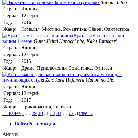
Запретная татуировка
Taboo Tattoo
Страна:
Япония
Сериал:
12 серий
Год:
2016
Жанр:
Комедия, Мистика, Романтика, Сёнэн, Фантастика
Врата: там бьются наши
воины 1 сезон
Gate: Jieitai Kanochi nite, Kaku Tatakaeri
Страна:
Япония
Сериал:
12 серий
Год:
2015
Жанр:
Драма, Приключения, Романтика, Фэнтези
Книга магии для
начинающих с нуля
Zero kara Hajimeru Mahou no Sho
Страна:
Япония
Сериал:
12 серий
Год:
2017
Жанр:
Приключения, Фэнтези
← Ранее
1
…
29
30
31
32
33
…
67
Далее →
Войти
Регистрация
Аниме: