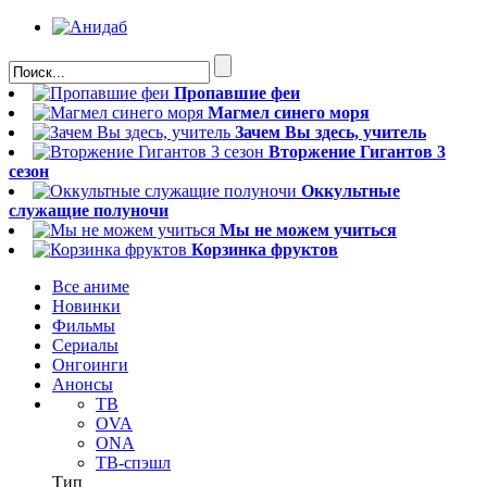
Пропавшие феи
Магмел синего моря
Зачем Вы здесь, учитель
Вторжение Гигантов 3
сезон
Оккультные
служащие полуночи
Мы не можем учиться
Корзинка фруктов
Все аниме
Новинки
Фильмы
Сериалы
Онгоинги
Анонсы
ТВ
OVA
ONA
ТВ-спэшл
Тип