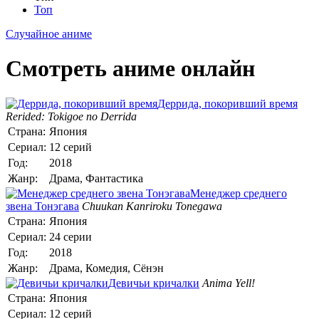
Топ
Случайное аниме
Смотреть аниме онлайн
Деррида, покоривший время
Rerided: Tokigoe no Derrida
Страна:
Япония
Сериал:
12 серий
Год:
2018
Жанр:
Драма, Фантастика
Менеджер среднего
звена Тонэгава
Chuukan Kanriroku Tonegawa
Страна:
Япония
Сериал:
24 серии
Год:
2018
Жанр:
Драма, Комедия, Сёнэн
Девичьи кричалки
Anima Yell!
Страна:
Япония
Сериал:
12 серий