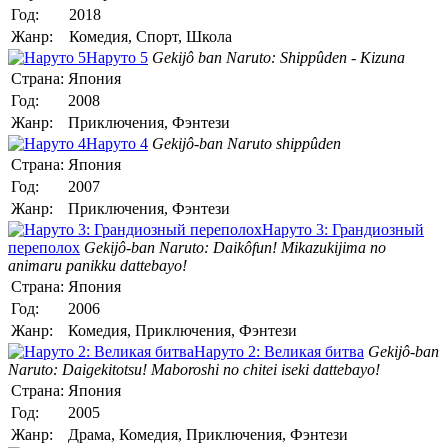
Год:
2018
Жанр:
Комедия, Спорт, Школа
Наруто 5
Gekijô ban Naruto: Shippûden - Kizuna
Страна:
Япония
Год:
2008
Жанр:
Приключения, Фэнтези
Наруто 4
Gekijô-ban Naruto shippûden
Страна:
Япония
Год:
2007
Жанр:
Приключения, Фэнтези
Наруто 3: Грандиозный
переполох
Gekijô-ban Naruto: Daikôfun! Mikazukijima no
animaru panikku dattebayo!
Страна:
Япония
Год:
2006
Жанр:
Комедия, Приключения, Фэнтези
Наруто 2: Великая битва
Gekijô-ban
Naruto: Daigekitotsu! Maboroshi no chitei iseki dattebayo!
Страна:
Япония
Год:
2005
Жанр:
Драма, Комедия, Приключения, Фэнтези