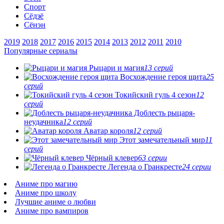
Спорт
Сёдзё
Сёнэн
2019
2018
2017
2016
2015
2014
2013
2012
2011
2010
Популярные сериалы
Рыцари и магия
13 серий
Восхождение героя щита
25
серий
Токийский гуль 4 сезон
12
серий
Доблесть рыцаря-
неудачника
12 серий
Аватар короля
12 серий
Этот замечательный мир
11
серий
Чёрный клевер
63 серии
Легенда о Гранкресте
24 серии
Аниме про магию
Аниме про школу
Лучшие аниме о любви
Аниме про вампиров