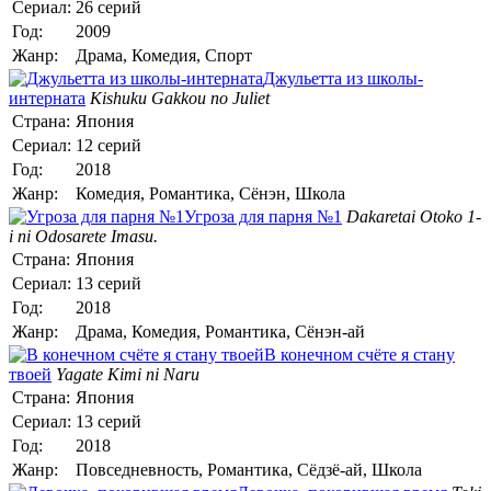
Сериал:
26 серий
Год:
2009
Жанр:
Драма, Комедия, Спорт
Джульетта из школы-
интерната
Kishuku Gakkou no Juliet
Страна:
Япония
Сериал:
12 серий
Год:
2018
Жанр:
Комедия, Романтика, Сёнэн, Школа
Угроза для парня №1
Dakaretai Otoko 1-
i ni Odosarete Imasu.
Страна:
Япония
Сериал:
13 серий
Год:
2018
Жанр:
Драма, Комедия, Романтика, Сёнэн-ай
В конечном счёте я стану
твоей
Yagate Kimi ni Naru
Страна:
Япония
Сериал:
13 серий
Год:
2018
Жанр:
Повседневность, Романтика, Сёдзё-ай, Школа