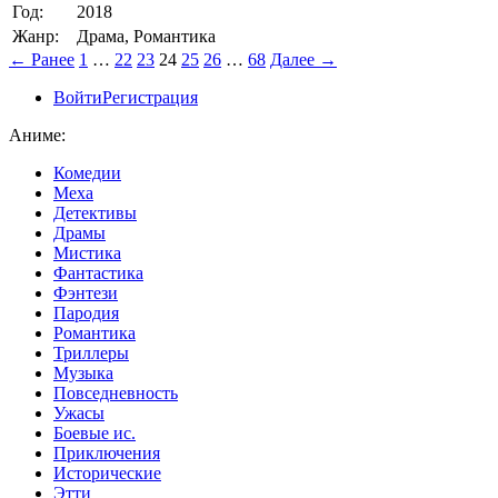
Год:
2018
Жанр:
Драма, Романтика
← Ранее
1
…
22
23
24
25
26
…
68
Далее →
Войти
Регистрация
Аниме:
Комедии
Меха
Детективы
Драмы
Мистика
Фантастика
Фэнтези
Пародия
Романтика
Триллеры
Музыка
Повседневность
Ужасы
Боевые ис.
Приключения
Исторические
Этти