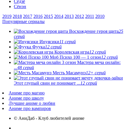
Сёдзё
Сёнэн
2019
2018
2017
2016
2015
2014
2013
2012
2011
2010
Популярные сериалы
Восхождение героя щита
25
серий
Инуясики
11 серий
Фуука
12 серий
Королевская игра
12 серий
Моб Психо 100 — 1 сезон
12 серий
Мастера меча онлайн:
...
48 серий
Месть Масамунэ
12+ серий
Этот глупый свин не понимает ...
12 серий
Аниме про магию
Аниме про школу
Лучшие аниме о любви
Аниме про вампиров
© АниДаб - Клуб любителей аниме