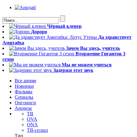
Чёрный клевер
Дороро
Да здравствует
Амитабха
Зачем Вы здесь, учитель
Вторжение Гигантов 3
сезон
Мы не можем учиться
Задержи этот звук
Все аниме
Новинки
Фильмы
Сериалы
Онгоинги
Анонсы
ТВ
OVA
ONA
ТВ-спэшл
Тип