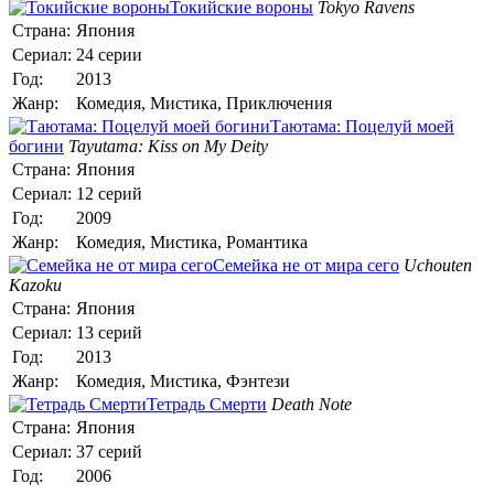
Токийские вороны
Tokyo Ravens
Страна:
Япония
Сериал:
24 серии
Год:
2013
Жанр:
Комедия, Мистика, Приключения
Таютама: Поцелуй моей
богини
Tayutama: Kiss on My Deity
Страна:
Япония
Сериал:
12 серий
Год:
2009
Жанр:
Комедия, Мистика, Романтика
Семейка не от мира сего
Uchouten
Kazoku
Страна:
Япония
Сериал:
13 серий
Год:
2013
Жанр:
Комедия, Мистика, Фэнтези
Тетрадь Смерти
Death Note
Страна:
Япония
Сериал:
37 серий
Год:
2006