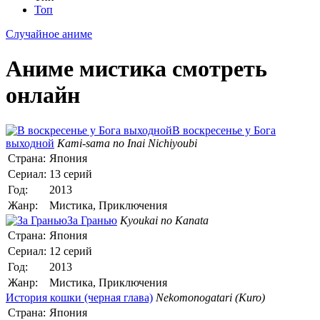
Топ
Случайное аниме
Аниме мистика смотреть
онлайн
В воскресенье у Бога
выходной
Kami-sama no Inai Nichiyoubi
Страна:
Япония
Сериал:
13 серий
Год:
2013
Жанр:
Мистика, Приключения
За Гранью
Kyoukai no Kanata
Страна:
Япония
Сериал:
12 серий
Год:
2013
Жанр:
Мистика, Приключения
История кошки (черная глава)
Nekomonogatari (Kuro)
Страна:
Япония