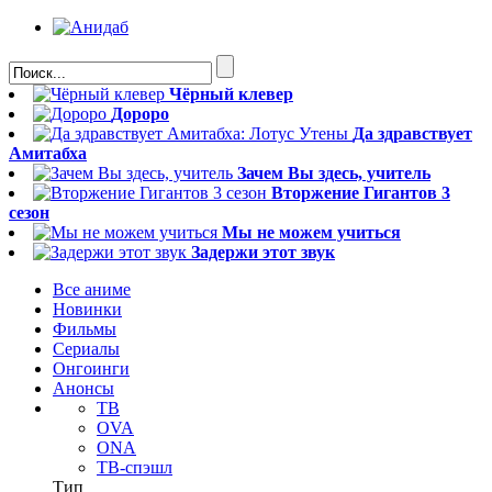
Чёрный клевер
Дороро
Да здравствует
Амитабха
Зачем Вы здесь, учитель
Вторжение Гигантов 3
сезон
Мы не можем учиться
Задержи этот звук
Все аниме
Новинки
Фильмы
Сериалы
Онгоинги
Анонсы
ТВ
OVA
ONA
ТВ-спэшл
Тип