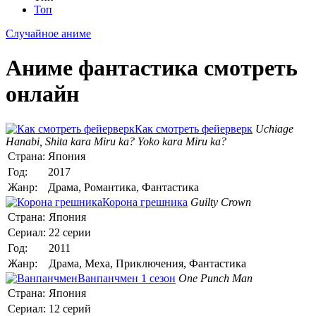
Топ
Случайное аниме
Аниме фантастика смотреть
онлайн
Как смотреть фейерверк
Uchiage
Hanabi, Shita kara Miru ka? Yoko kara Miru ka?
Страна:
Япония
Год:
2017
Жанр:
Драма, Романтика, Фантастика
Корона грешника
Guilty Crown
Страна:
Япония
Сериал:
22 серии
Год:
2011
Жанр:
Драма, Меха, Приключения, Фантастика
Ванпанчмен 1 сезон
One Punch Man
Страна:
Япония
Сериал:
12 серий