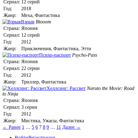
Сериал:
12 серий
Год:
2018
Жанр:
Меха, Фантастика
Взрыв
Btooom
Страна:
Япония
Сериал:
12 серий
Год:
2012
Жанр:
Приключения, Фантастика, Этти
Психо-паспорт
Psycho-Pass
Страна:
Япония
Сериал:
22 серии
Год:
2012
Жанр:
Триллер, Фантастика
Хеллсинг: Рассвет
Naruto the Movie: Road
to Ninja
Страна:
Япония
Сериал:
3 серии
Год:
2012
Жанр:
Мистика, Ужасы, Фантастика
← Ранее
1
…
5
6
7
8
9
…
11
Далее →
Войти
Регистрация