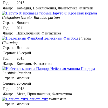
Год:
2015
Жанр:
Комедия, Приключения, Фантастика, Фэнтези
Наруто 8: Кровавая тюрьма
Gekijouban Naruto: Buraddo purizun
Страна:
Япония
Год:
2011
Жанр:
Приключения, Фантастика
Прелестный Файрбол
Fireball
Charming
Страна:
Япония
Сериал:
13 серий
Год:
2011
Жанр:
Комедия, Фантастика
Небесная машина Пандора
Juushinki Pandora
Страна:
Япония
Сериал:
26 серий
Год:
2018
Жанр:
Меха, Приключения, Фантастика
Планета Уит
Planet With
Страна:
Япония