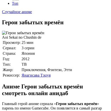
Топ
Случайное аниме
Герои забытых времён
Aoi Sekai no Chushin de
Просмотр:
25 мин
Сериал:
3 серии
Страна:
Япония
Год:
2012
Тип:
ТВ
Жанр:
Приключения, Фэнтези, Этти
Режиссер:
Янагисава Тэцуя
Аниме Герои забытых времён
смотреть онлайн анидаб
Главный герой аниме сериала «
Герои забытых времён
»
парень по имени Gamecube. Он появляется в самый разгар