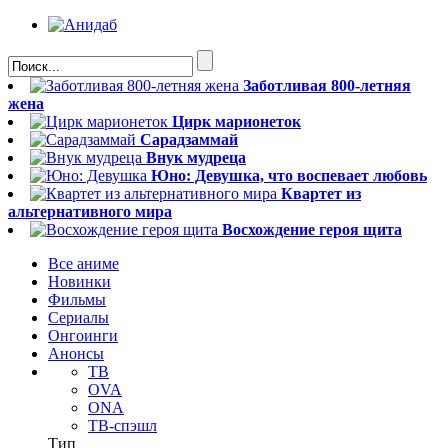
Заботливая 800-летняя
жена
Цирк марионеток
Сарадзаммай
Внук мудреца
Юно: Девушка, что воспевает любовь
Квартет из
альтернативного мира
Восхождение героя щита
Все аниме
Новинки
Фильмы
Сериалы
Онгоинги
Анонсы
ТВ
OVA
ONA
ТВ-спэшл
Тип