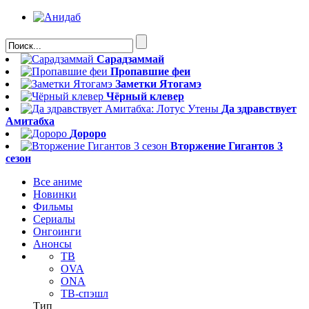
Сарадзаммай
Пропавшие феи
Заметки Ятогамэ
Чёрный клевер
Да здравствует
Амитабха
Дороро
Вторжение Гигантов 3
сезон
Все аниме
Новинки
Фильмы
Сериалы
Онгоинги
Анонсы
ТВ
OVA
ONA
ТВ-спэшл
Тип