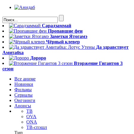
Сарадзаммай
Пропавшие феи
Заметки Ятогамэ
Чёрный клевер
Да здравствует
Амитабха
Дороро
Вторжение Гигантов 3
сезон
Все аниме
Новинки
Фильмы
Сериалы
Онгоинги
Анонсы
ТВ
OVA
ONA
ТВ-спэшл
Тип