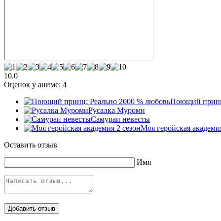
10.0
Оценок у аниме:
4
Поющий принц
Русалка Муроми
Самураи невесты
Моя геройская академия
Оставить отзыв
Имя