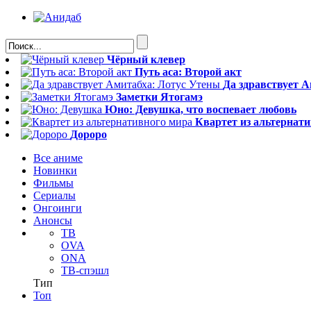
Чёрный клевер
Путь аса: Второй акт
Да здравствует 
Заметки Ятогамэ
Юно: Девушка, что воспевает любовь
Квартет из альтернат
Дороро
Все аниме
Новинки
Фильмы
Сериалы
Онгоинги
Анонсы
ТВ
OVA
ONA
ТВ-спэшл
Тип
Топ