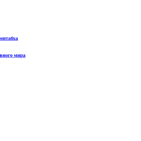
Амитабха
ивного мира