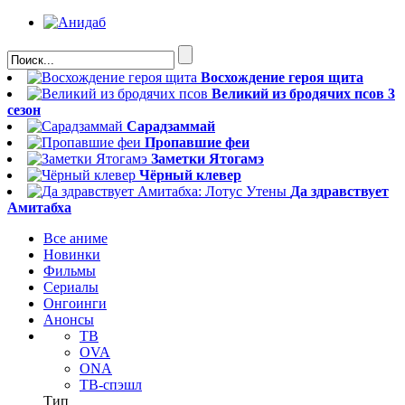
Восхождение героя щита
Великий из бродячих псов 3
сезон
Сарадзаммай
Пропавшие феи
Заметки Ятогамэ
Чёрный клевер
Да здравствует
Амитабха
Все аниме
Новинки
Фильмы
Сериалы
Онгоинги
Анонсы
ТВ
OVA
ONA
ТВ-спэшл
Тип