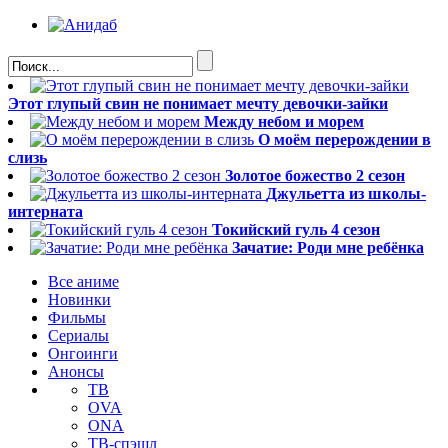
Этот глупый свин не понимает мечту девочки-зайки
Между небом и морем
О моём перерождении в
слизь
Золотое божество 2 сезон
Джульетта из школы-
интерната
Токийский гуль 4 сезон
Зачатие: Роди мне ребёнка
Все аниме
Новинки
Фильмы
Сериалы
Онгоинги
Анонсы
ТВ
OVA
ONA
ТВ-спэшл