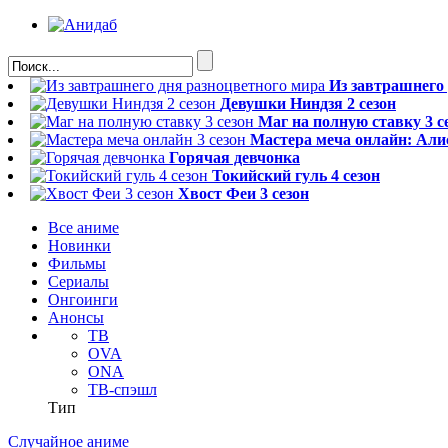
Из завтрашнего
Девушки Ниндзя 2 сезон
Маг на полную ставку 3 с
Мастера меча онлайн: Алис
Горячая девчонка
Токийский гуль 4 сезон
Хвост Феи 3 сезон
Все аниме
Новинки
Фильмы
Сериалы
Онгоинги
Анонсы
ТВ
OVA
ONA
ТВ-спэшл
Тип
Случайное аниме