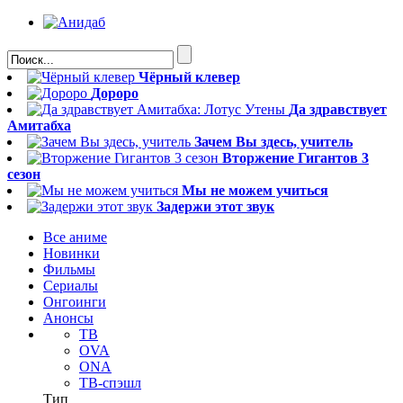
Чёрный клевер
Дороро
Да здравствует
Амитабха
Зачем Вы здесь, учитель
Вторжение Гигантов 3
сезон
Мы не можем учиться
Задержи этот звук
Все аниме
Новинки
Фильмы
Сериалы
Онгоинги
Анонсы
ТВ
OVA
ONA
ТВ-спэшл
Тип