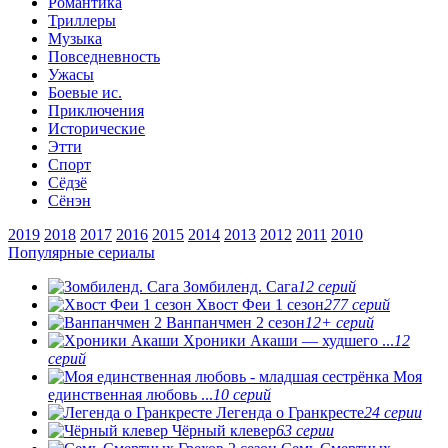
Романтика
Триллеры
Музыка
Повседневность
Ужасы
Боевые ис.
Приключения
Исторические
Этти
Спорт
Сёдзё
Сёнэн
2019
2018
2017
2016
2015
2014
2013
2012
2011
2010
Популярные сериалы
Зомбиленд. Сага
12 серий
Хвост Феи 1 сезон
277 серий
Ванпанчмен 2 сезон
12+ серий
Хроники Акаши — худшего ...
12
серий
Моя
единственная любовь ...
10 серий
Легенда о Гранкресте
24 серии
Чёрный клевер
63 серии