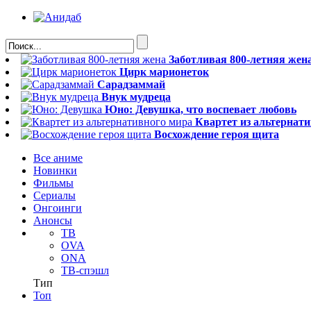
Заботливая 800-летняя жен
Цирк марионеток
Сарадзаммай
Внук мудреца
Юно: Девушка, что воспевает любовь
Квартет из альтернат
Восхождение героя щита
Все аниме
Новинки
Фильмы
Сериалы
Онгоинги
Анонсы
ТВ
OVA
ONA
ТВ-спэшл
Тип
Топ