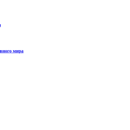
а
ивного мира