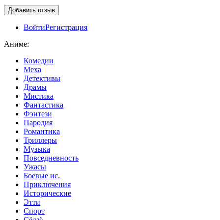
Войти
Регистрация
Аниме:
Комедии
Меха
Детективы
Драмы
Мистика
Фантастика
Фэнтези
Пародия
Романтика
Триллеры
Музыка
Повседневность
Ужасы
Боевые ис.
Приключения
Исторические
Этти
Спорт
Сёдзё