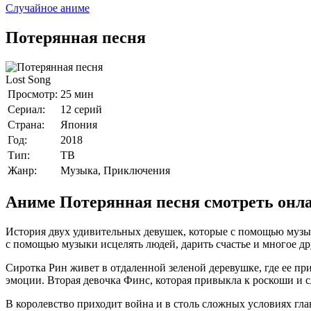
Случайное аниме
Потерянная песня
Lost Song
Просмотр:
25 мин
Сериал:
12 серий
Страна:
Япония
Год:
2018
Тип:
ТВ
Жанр:
Музыка, Приключения
Аниме Потерянная песня смотреть онл
История двух удивительных девушек, которые с помощью музык
с помощью музыки исцелять людей, дарить счастье и многое др
Сиротка Рин живет в отдаленной зеленой деревушке, где ее п
эмоции. Вторая девочка Финс, которая привыкла к роскоши и сл
В королевство приходит война и в столь сложных условиях гла