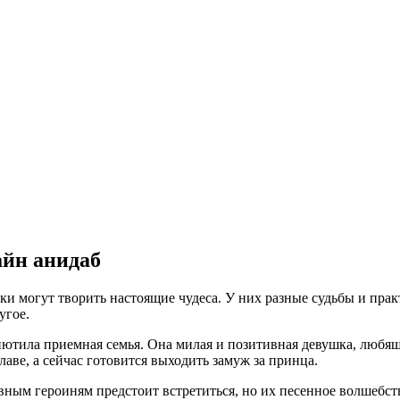
айн анидаб
и могут творить настоящие чудеса. У них разные судьбы и пра
угое.
риютила приемная семья. Она милая и позитивная девушка, любя
аве, а сейчас готовится выходить замуж за принца.
вным героиням предстоит встретиться, но их песенное волшебств