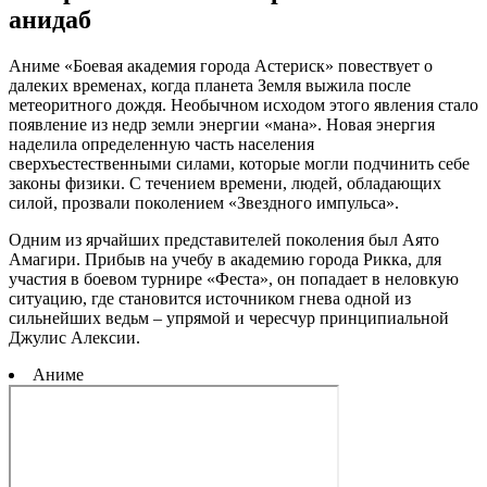
анидаб
Аниме «Боевая академия города Астериск» повествует о
далеких временах, когда планета Земля выжила после
метеоритного дождя. Необычном исходом этого явления стало
появление из недр земли энергии «мана». Новая энергия
наделила определенную часть населения
сверхъестественными силами, которые могли подчинить себе
законы физики. С течением времени, людей, обладающих
силой, прозвали поколением «Звездного импульса».
Одним из ярчайших представителей поколения был Аято
Амагири. Прибыв на учебу в академию города Рикка, для
участия в боевом турнире «Феста», он попадает в неловкую
ситуацию, где становится источником гнева одной из
сильнейших ведьм – упрямой и чересчур принципиальной
Джулис Алексии.
Аниме