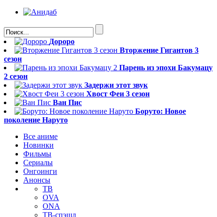
Дороро
Вторжение Гигантов 3
сезон
Парень из эпохи Бакумацу
2 сезон
Задержи этот звук
Хвост Феи 3 сезон
Ван Пис
Боруто: Новое
поколение Наруто
Все аниме
Новинки
Фильмы
Сериалы
Онгоинги
Анонсы
ТВ
OVA
ONA
ТВ-спэшл