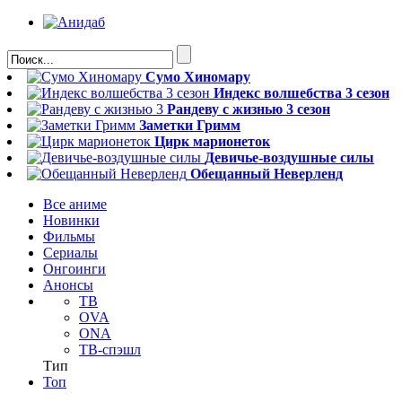
Сумо Хиномару
Индекс волшебства 3 сезон
Рандеву с жизнью 3 сезон
Заметки Гримм
Цирк марионеток
Девичье-воздушные силы
Обещанный Неверленд
Все аниме
Новинки
Фильмы
Сериалы
Онгоинги
Анонсы
ТВ
OVA
ONA
ТВ-спэшл
Тип
Топ