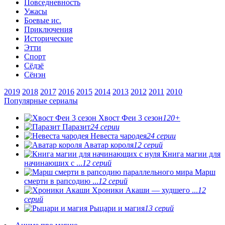
Повседневность
Ужасы
Боевые ис.
Приключения
Исторические
Этти
Спорт
Сёдзё
Сёнэн
2019
2018
2017
2016
2015
2014
2013
2012
2011
2010
Популярные сериалы
Хвост Феи 3 сезон
120+
Паразит
24 серии
Невеста чародея
24 серии
Аватар короля
12 серий
Книга магии для
начинающих с ...
12 серий
Марш
смерти в рапсодию ...
12 серий
Хроники Акаши — худшего ...
12
серий
Рыцари и магия
13 серий