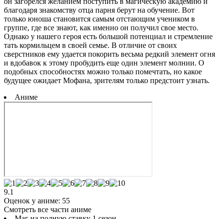
он загорелся желанием поступить в магическую академию и
благодаря знакомству отца парня берут на обучение. Вот
только юноша становится самым отстающим учеником в
группе, где все знают, как именно он получил свое место.
Однако у нашего героя есть большой потенциал и стремление
тать кормильцем в своей семье. В отличие от своих
сверстников ему удается покорить весьма редкий элемент огня
и вдобавок к этому пробудить еще один элемент молнии. О
подобных способностях можно только помечтать, но какое
будущее ожидает Мофана, зрителям только предстоит узнать.
Аниме
9.1
Оценок у аниме:
55
Смотреть все части аниме
Маг на полную ставку 1 сезон