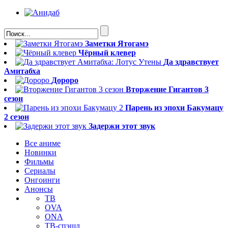
Заметки Ятогамэ
Чёрный клевер
Да здравствует
Амитабха
Дороро
Вторжение Гигантов 3
сезон
Парень из эпохи Бакумацу
2 сезон
Задержи этот звук
Все аниме
Новинки
Фильмы
Сериалы
Онгоинги
Анонсы
ТВ
OVA
ONA
ТВ-спэшл