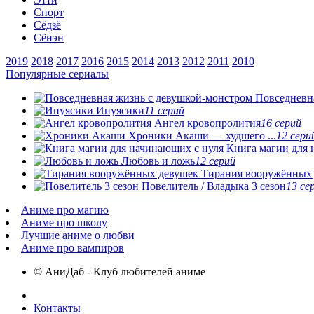
Спорт
Сёдзё
Сёнэн
2019
2018
2017
2016
2015
2014
2013
2012
2011
2010
Популярные сериалы
Повседневная
Инуясики
11 серий
Ангел кровопролития
16 серий
Хроники Акаши — худшего ...
12 сери
Книга магии для н
Любовь и ложь
12 серий
Тирания вооружённых
Повелитель / Владыка 3 сезон
13 се
Аниме про магию
Аниме про школу
Лучшие аниме о любви
Аниме про вампиров
© АниДаб - Клуб любителей аниме
Контакты