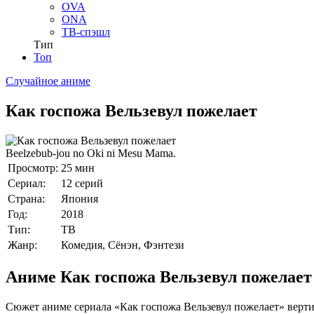
OVA
ONA
ТВ-спэшл
Тип
Топ
Случайное аниме
Как госпожа Вельзевул пожелает
Beelzebub-jou no Oki ni Mesu Mama.
Просмотр:
25 мин
Сериал:
12 серий
Страна:
Япония
Год:
2018
Тип:
ТВ
Жанр:
Комедия, Сёнэн, Фэнтези
Аниме Как госпожа Вельзевул пожелает
Сюжет аниме сериала «Как госпожа Вельзевул пожелает» вертит