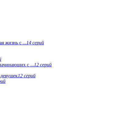
 жизнь с ...
14 серий
й
ачинающих с ...
12 серий
 девушек
12 серий
рий