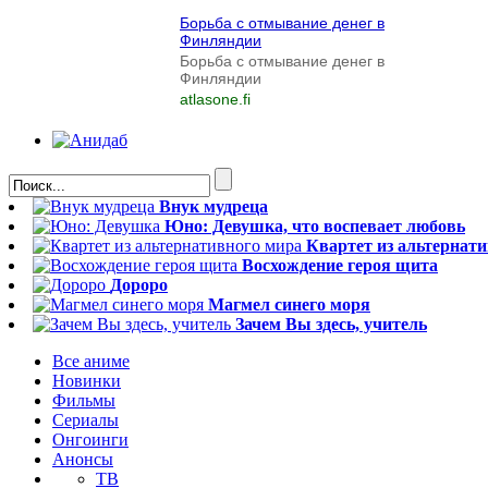
Борьба с отмывание денег в
Финляндии
Борьба с отмывание денег в
Финляндии
atlasone.fi
Внук мудреца
Юно: Девушка, что воспевает любовь
Квартет из альтернат
Восхождение героя щита
Дороро
Магмел синего моря
Зачем Вы здесь, учитель
Все аниме
Новинки
Фильмы
Сериалы
Онгоинги
Анонсы
ТВ